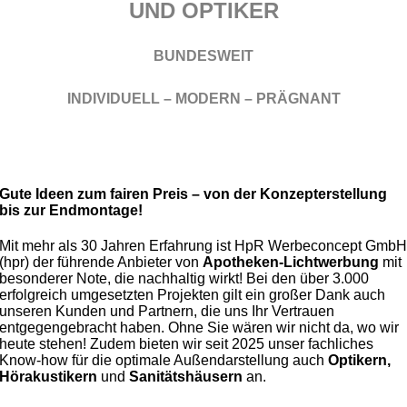
UND OPTIKER
BUNDESWEIT
INDIVIDUELL – MODERN – PRÄGNANT
MEHR SICHTBARKEIT – DURCH LICHTWERBUNG, DIE
WIRKT!
Gute Ideen zum fairen Preis – von der Konzepterstellung
bis zur Endmontage!
Mit mehr als 30 Jahren Erfahrung ist HpR Werbeconcept Gmb
(hpr) der führende Anbieter von
Apotheken-Lichtwerbung
mit
besonderer Note, die nachhaltig wirkt!
Bei den über 3.000
erfolgreich umgesetzten Projekten gilt ein großer Dank auch
unseren Kunden und Partnern, die uns Ihr Vertrauen
entgegengebracht haben. Ohne Sie wären wir nicht da, wo wir
heute stehen!
Zudem bieten wir seit 2025 unser fachliches
Know-how für die optimale Außendarstellung auch
Optikern,
Hörakustikern
und
Sanitätshäusern
an.